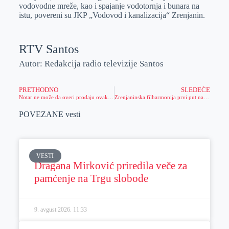
vodovodne mreže, kao i spajanje vodotornja i bunara na
istu, povereni su JKP „Vodovod i kanalizacija“ Zrenjanin.
RTV Santos
Autor: Redakcija radio televizije Santos
PRETHODNO
SLEDEĆE
Notar ne može da overi prodaju ovakvog stana
Zrenjaninska filharmonija prvi put nastupiće u Kristalnoj dvorani povodom Praznika grada Zrenjanina
POVEZANE vesti
VESTI
Dragana Mirković priredila veče za
pamćenje na Trgu slobode
9. avgust 2026.
11:33