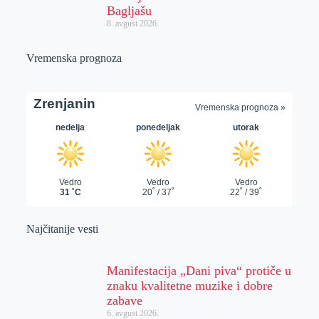
Bagljašu
8. avgust 2026.
Vremenska prognoza
Najčitanije vesti
Manifestacija „Dani piva“ protiče u
znaku kvalitetne muzike i dobre
zabave
6. avgust 2026.