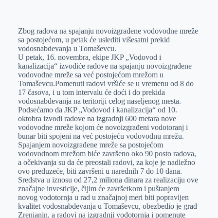
o
n
e
e
a
E
k
g
d
r
t
m
Zbog radova na spajanju novoizgrađene vodovodne mreže
e
I
s
a
sa postojećom, u petak će uslediti višesatni prekid
r
n
A
i
vodosnabdevanja u Tomaševcu.
U petak, 16. novembra, ekipe JKP „Vodovod i
p
l
kanalizacija“ izvodiće radove na spajanju novoizgrađene
p
vodovodne mreže sa već postojećom mrežom u
Tomaševcu.Pomenuti radovi vršiće se u vremenu od 8 do
17 časova, i u tom intervalu će doći i do prekida
vodosnabdevanja na teritoriji celog naseljenog mesta.
Podsećamo da JKP „Vodovod i kanalizacija“ od 10.
oktobra izvodi radove na izgradnji 600 metara nove
vodovodne mreže kojom će novoizgrađeni vodotoranj i
bunar biti spojeni na već postojeću vodovodnu mrežu.
Spajanjem novoizgrađene mreže sa postojećom
vodovodnom mrežom biće završeno oko 90 posto radova,
a očekivanja su da će preostali radovi, za koje je nadležno
ovo preduzeće, biti završeni u narednih 7 do 10 dana.
Sredstva u iznosu od 27,2 miliona dinara za realizaciju ove
značajne investicije, čijim će završetkom i puštanjem
novog vodotornja u rad u značajnoj meri biti popravljen
kvalitet vodosnabdevanja u Tomaševcu, obezbedio je grad
Zrenjanin, a radovi na izgradnji vodotornja i pomenute