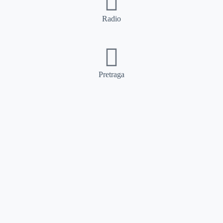
Radio
Pretraga
Pretraga
Kategorije
Ostalo
Naslovna
Izdvajamo