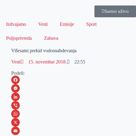
Santos uživo
Izdvajamo
Vesti
Emisije
Sport
Poljoprivreda
Zabava
Višesatni prekid vodosnabdevanja
Vesti
15. novembar 2018.
22:55
Podeli:
F
a
M
c
e
L
e
s
i
V
b
s
n
i
W
o
e
k
b
h
X