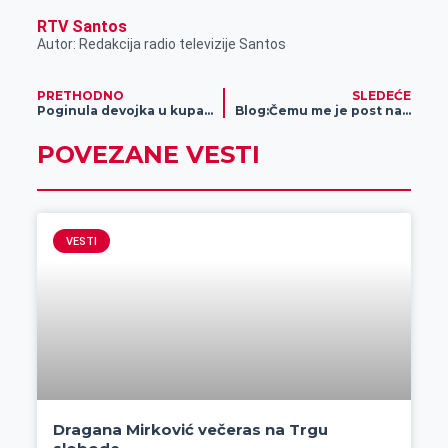
RTV Santos
Autor: Redakcija radio televizije Santos
PRETHODNO
SLEDEĆE
Poginula devojka u kupatilu
Blog:Čemu me je post na(m)učio
POVEZANE VESTI
VESTI
Dragana Mirković večeras na Trgu