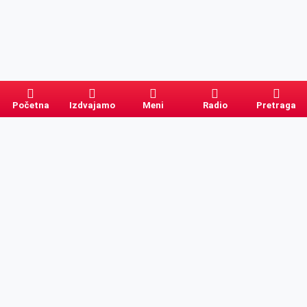
Početna
Izdvajamo
Meni
Radio
Pretraga
Pretraga
Kategorije
Ostalo
Naslovna
Izdvajamo