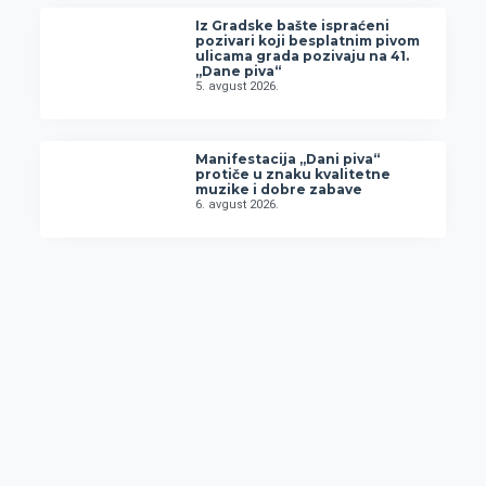
Iz Gradske bašte ispraćeni
pozivari koji besplatnim pivom
ulicama grada pozivaju na 41.
„Dane piva“
5. avgust 2026.
Manifestacija „Dani piva“
protiče u znaku kvalitetne
muzike i dobre zabave
6. avgust 2026.