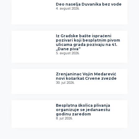
Deo naselja Duvanika bez vode
4. avgust 2026.
Iz Gradske bašte ispraćeni
pozivari koji besplatnim pivom
ulicama grada pozivaju na 41.
„Dane piva“
5. avgust 2026.
Zrenjaninac Vojin Medarević
novi košarkaš Crvene zvezde
30. jul 2026.
Besplatna školica plivanja
organizuje se jedanaestu
godinu zaredom
8. jul 2026.