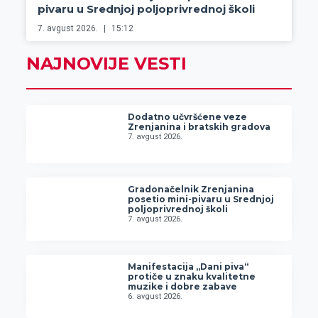
pivaru u Srednjoj poljoprivrednoj školi
7. avgust 2026.
15:12
NAJNOVIJE VESTI
Dodatno učvršćene veze
Zrenjanina i bratskih gradova
7. avgust 2026.
Gradonačelnik Zrenjanina
posetio mini-pivaru u Srednjoj
poljoprivrednoj školi
7. avgust 2026.
Manifestacija „Dani piva“
protiče u znaku kvalitetne
muzike i dobre zabave
6. avgust 2026.