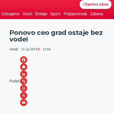
Santos uživo
Izdvajamo
Vesti
Emisije
Sport
Poljoprivreda
Zabava
Ponovo ceo grad ostaje bez
vode!
Vesti
12. jul 2019.
12:59
F
a
M
c
e
L
Podeli:
e
s
i
V
b
s
n
i
W
o
e
k
b
h
X
o
n
e
e
a
E