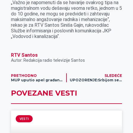
„Važno je napomenuti da se havarije ovakvog tipa na
magistralnom vodu dešavaju veoma retko, jednom u 5
do 10 godine, ne mogu se predvideti i zahtevaju
maksimalno angažovanje radnika i mehanizacije“,
rekao je za RTV Santos Siniša Gajin, rukovodilac
Službe informisanja i poslovnih komunikacija JKP
„Vodovod i kanalizacija“.
RTV Santos
Autor: Redakcija radio televizije Santos
PRETHODNO
SLEDEĆE
MUP uputio apel građanima Srbije
UPOZORENJE:Srbijom se širi Facebook LAŽNA nagradna igra
POVEZANE VESTI
VESTI