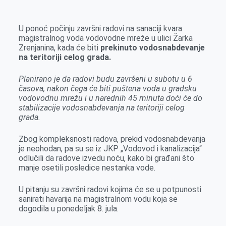
k
g
d
r
t
m
e
I
s
a
U ponoć počinju završni radovi na sanaciji kvara
r
n
A
i
magistralnog voda vodovodne mreže u ulici Žarka
Zrenjanina, kada će biti
prekinuto vodosnabdevanje
p
l
na teritoriji celog grada.
p
Planirano je da radovi budu završeni u subotu u 6
časova, nakon čega će biti puštena voda u gradsku
vodovodnu mrežu i u narednih 45 minuta doći će do
stabilizacije vodosnabdevanja na teritoriji celog
grada.
Zbog kompleksnosti radova, prekid vodosnabdevanja
je neohodan, pa su se iz JKP „Vodovod i kanalizacija“
odlučili da radove izvedu noću, kako bi građani što
manje osetili posledice nestanka vode.
U pitanju su završni radovi kojima će se u potpunosti
sanirati havarija na magistralnom vodu koja se
dogodila u ponedeljak 8. jula.