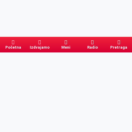
Početna
Izdvajamo
Meni
Radio
Pretraga
Pretraga
Kategorije
Ostalo
Naslovna
Izdvajamo