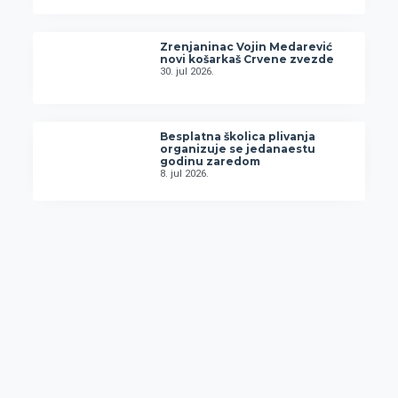
Zrenjaninac Vojin Medarević
novi košarkaš Crvene zvezde
30. jul 2026.
Besplatna školica plivanja
organizuje se jedanaestu
godinu zaredom
8. jul 2026.