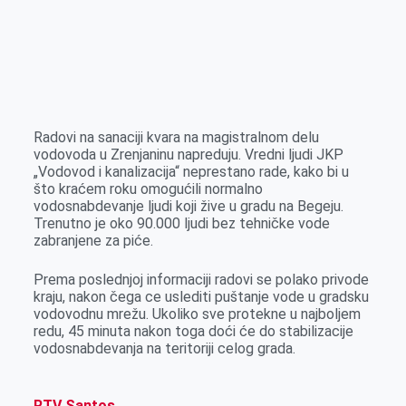
k
g
d
r
t
m
e
I
s
a
r
n
A
i
p
l
p
Radovi na sanaciji kvara na magistralnom delu
vodovoda u Zrenjaninu napreduju. Vredni ljudi JKP
„Vodovod i kanalizacija“ neprestano rade, kako bi u
što kraćem roku omogućili normalno
vodosnabdevanje ljudi koji žive u gradu na Begeju.
Trenutno je oko 90.000 ljudi bez tehničke vode
zabranjene za piće.
Prema poslednjoj informaciji radovi se polako privode
kraju, nakon čega ce uslediti puštanje vode u gradsku
vodovodnu mrežu. Ukoliko sve protekne u najboljem
redu, 45 minuta nakon toga doći će do stabilizacije
vodosnabdevanja na teritoriji celog grada.
RTV Santos