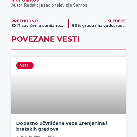
Autor: Redakcija radio televizije Santos
PRETHODNO
SLEDEĆE
EXIT završen u sunčanom finalu i na istorijskom vrhuncu festivala!
80% grada ima vodu, radovi se nastavljuju
POVEZANE VESTI
VESTI
Dodatno učvršćene veze Zrenjanina i
bratskih gradova