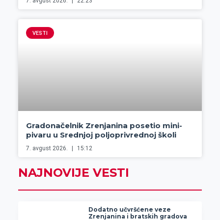
7. avgust 2026.
22:23
VESTI
Gradonačelnik Zrenjanina posetio mini-
pivaru u Srednjoj poljoprivrednoj školi
7. avgust 2026.
15:12
NAJNOVIJE VESTI
Dodatno učvršćene veze
Zrenjanina i bratskih gradova