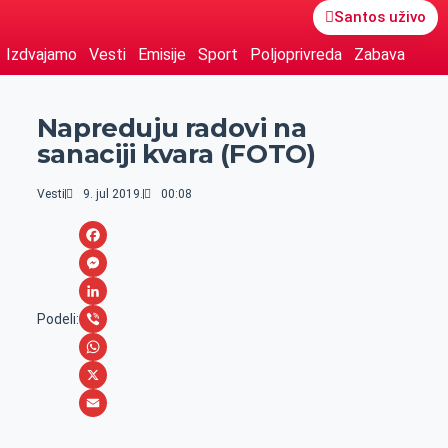
Santos uživo
Izdvajamo
Vesti
Emisije
Sport
Poljoprivreda
Zabava
Napreduju radovi na
sanaciji kvara (FOTO)
Vesti
9. jul 2019.
00:08
F
a
M
c
e
L
Podeli:
e
s
i
V
b
s
n
i
W
o
e
k
b
h
X
o
n
e
e
a
E