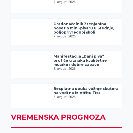
7. avgust 2026.
Gradonačelnik Zrenjanina
posetio mini-pivaru u Srednjoj
poljoprivrednoj školi
7. avgust 2026.
Manifestacija „Dani piva“
protiče u znaku kvalitetne
muzike i dobre zabave
6. avgust 2026.
Besplatna obuka vožnje skutera
na vodi na Izletištu Tisa
6. avgust 2026.
VREMENSKA PROGNOZA