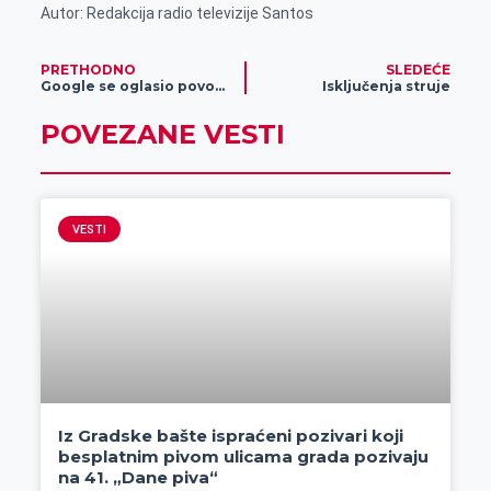
Autor: Redakcija radio televizije Santos
PRETHODNO
SLEDEĆE
Google se oglasio povodom problema koji je trajao pet sati
Isključenja struje
POVEZANE VESTI
VESTI
Iz Gradske bašte ispraćeni pozivari koji
besplatnim pivom ulicama grada pozivaju
na 41. „Dane piva“