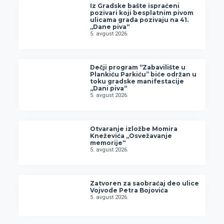
Iz Gradske bašte ispraćeni
pozivari koji besplatnim pivom
ulicama grada pozivaju na 41.
„Dane piva“
5. avgust 2026.
Dečji program “Zabavilište u
Plankiću Parkiću” biće održan u
toku gradske manifestacije
„Dani piva“
5. avgust 2026.
Otvaranje izložbe Momira
Kneževića „Osvežavanje
memorije“
5. avgust 2026.
Zatvoren za saobraćaj deo ulice
Vojvode Petra Bojovića
5. avgust 2026.