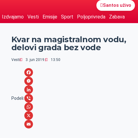
Santos uživo
Izdvajamo
Vesti
Emisije
Sport
Poljoprivreda
Zabava
Kvar na magistralnom vodu,
delovi grada bez vode
Vesti
3. jun 2019.
13:50
F
a
M
c
e
L
Podeli:
e
s
i
V
b
s
n
i
W
o
e
k
b
h
X
o
n
e
e
a
E