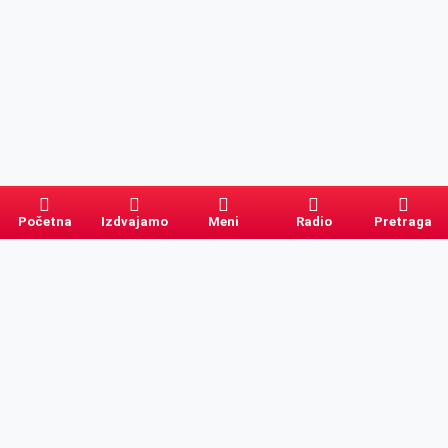
Početna
Izdvajamo
Meni
Radio
Pretraga
Pretraga
Kategorije