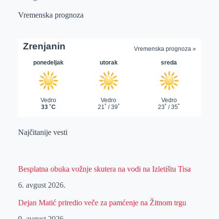
Vremenska prognoza
Najčitanije vesti
Besplatna obuka vožnje skutera na vodi na Izletištu Tisa
6. avgust 2026.
Dejan Matić priredio veče za pamćenje na Žitnom trgu
9. avgust 2026.