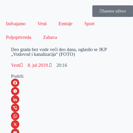
Santos uživo
Izdvajamo
Vesti
Emisije
Sport
Poljoprivreda
Zabava
Deo grada bez vode veći deo dana, oglasilo se JKP
„Vodovod i kanalizacija“ (FOTO)
Vesti
8. jul 2019.
20:16
Podeli:
F
a
M
c
e
L
e
s
i
V
b
s
n
i
W
o
e
k
b
h
X