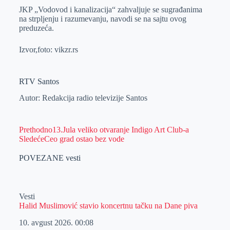
JKP „Vodovod i kаnаlizаcijа“ zаhvаljuje se sugrаđаnimа
nа strpljenju i rаzumevаnju, navodi se na sajtu ovog
preduzeća.
Izvor,foto: vikzr.rs
RTV Santos
Autor: Redakcija radio televizije Santos
Prethodno
13.Jula veliko otvaranje Indigo Art Club-a
Sledeće
Ceo grad ostao bez vode
POVEZANE vesti
Vesti
Halid Muslimović stavio koncertnu tačku na Dane piva
10. avgust 2026.
00:08