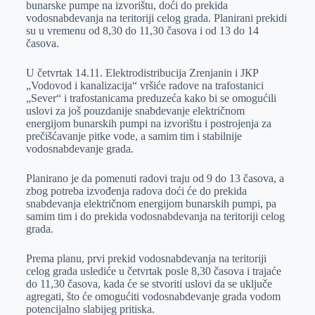
bunarske pumpe na izvorištu, doći do prekida
r
n
A
i
vodosnabdevanja na teritoriji celog grada. Planirani prekidi
su u vremenu od 8,30 do 11,30 časova i od 13 do 14
p
l
časova.
p
U četvrtak 14.11. Elektrodistribucija Zrenjanin i JКP
„Vodovod i kanalizacija“ vršiće radove na trafostanici
„Sever“ i trafostanicama preduzeća kako bi se omogućili
uslovi za još pouzdanije snabdevanje električnom
energijom bunarskih pumpi na izvorištu i postrojenja za
prečišćavanje pitke vode, a samim tim i stabilnije
vodosnabdevanje grada.
Planirano je da pomenuti radovi traju od 9 do 13 časova, a
zbog potreba izvođenja radova doći će do prekida
snabdevanja električnom energijom bunarskih pumpi, pa
samim tim i do prekida vodosnabdevanja na teritoriji celog
grada.
Prema planu, prvi prekid vodosnabdevanja na teritoriji
celog grada uslediće u četvrtak posle 8,30 časova i trajaće
do 11,30 časova, kada će se stvoriti uslovi da se uključe
agregati, što će omogućiti vodosnabdevanje grada vodom
potencijalno slabijeg pritiska.