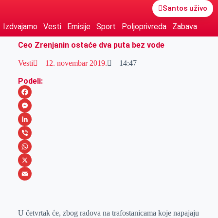
Santos uživo
Izdvajamo
Vesti
Emisije
Sport
Poljoprivreda
Zabava
Ceo Zrenjanin ostaće dva puta bez vode
Vesti
12. novembar 2019.
14:47
Podeli:
F
a
M
c
e
L
e
s
i
V
b
s
n
i
W
o
e
k
b
h
X
o
n
e
e
a
E
k
g
d
r
t
m
U četvrtak će, zbog radova na trafostanicama koje napajaju
e
I
s
a