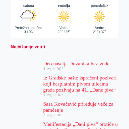
Najčitanije vesti
Deo naselja Duvanika bez vode
4. avgust 2026.
Iz Gradske bašte ispraćeni pozivari
koji besplatnim pivom ulicama
grada pozivaju na 41. „Dane piva“
5. avgust 2026.
Sasa Kovačević priređuje veče za
pamćenje
7. avgust 2026.
Manifestacija „Dani piva“ protiče u