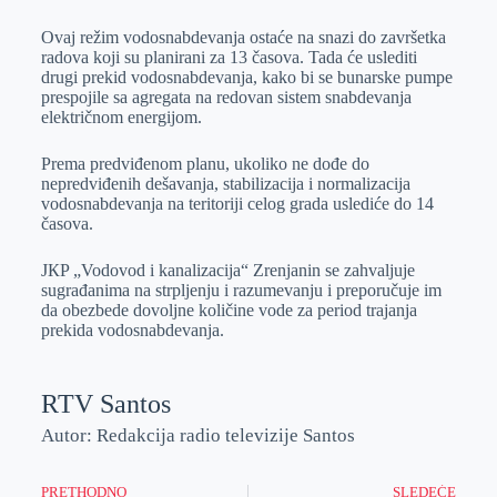
Ovaj režim vodosnabdevanja ostaće na snazi do završetka
radova koji su planirani za 13 časova. Tada će uslediti
drugi prekid vodosnabdevanja, kako bi se bunarske pumpe
prespojile sa agregata na redovan sistem snabdevanja
električnom energijom.
Prema predviđenom planu, ukoliko ne dođe do
nepredviđenih dešavanja, stabilizacija i normalizacija
vodosnabdevanja na teritoriji celog grada uslediće do 14
časova.
JКP „Vodovod i kanalizacija“ Zrenjanin se zahvaljuje
sugrađanima na strpljenju i razumevanju i preporučuje im
da obezbede dovoljne količine vode za period trajanja
prekida vodosnabdevanja.
RTV Santos
Autor: Redakcija radio televizije Santos
PRETHODNO
SLEDEĆE