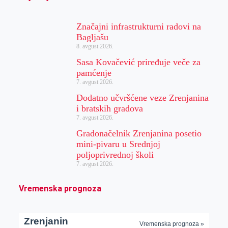
Značajni infrastrukturni radovi na
Bagljašu
8. avgust 2026.
Sasa Kovačević priređuje veče za
pamćenje
7. avgust 2026.
Dodatno učvršćene veze Zrenjanina
i bratskih gradova
7. avgust 2026.
Gradonačelnik Zrenjanina posetio
mini-pivaru u Srednjoj
poljoprivrednoj školi
7. avgust 2026.
Vremenska prognoza