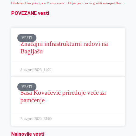
Obeležen Dan primirja u Prvom svetskom ratu u Zrenjaninu
Objavljeno ko će graditi auto-put Beograd–Zrenjanin i Zrenjanin–Novi Sad
POVEZANE vesti
VESTI
Značajni infrastrukturni radovi na
Bagljašu
8. avgust 2026.
11:22
VESTI
Sasa Kovačević priređuje veče za
pamćenje
7. avgust 2026.
23:00
Najnovije vesti