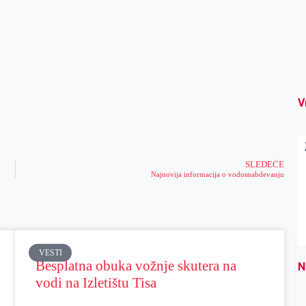
V
SLEDEĆE
Najnovija informacija o vodosnabdevanju
VESTI
Besplatna obuka vožnje skutera na
N
vodi na Izletištu Tisa