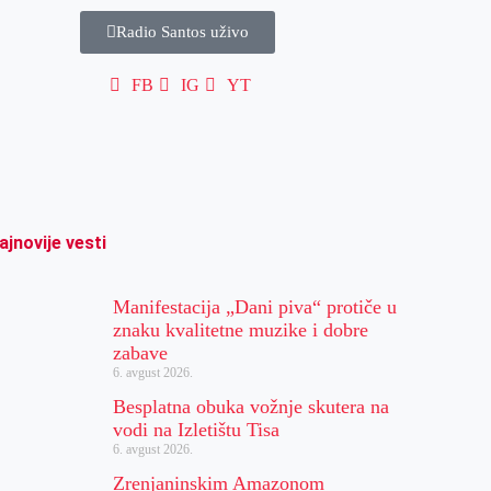
Radio Santos uživo
FB
IG
YT
ajnovije vesti
Manifestacija „Dani piva“ protiče u
znaku kvalitetne muzike i dobre
zabave
6. avgust 2026.
Besplatna obuka vožnje skutera na
vodi na Izletištu Tisa
6. avgust 2026.
Zrenjaninskim Amazonom