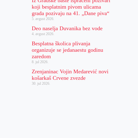
Iz Gradske bašte ispraćeni pozivari
koji besplatnim pivom ulicama
grada pozivaju na 41. „Dane piva“
5. avgust 2026.
Deo naselja Duvanika bez vode
4. avgust 2026.
Besplatna školica plivanja
organizuje se jedanaestu godinu
zaredom
8. jul 2026.
Zrenjaninac Vojin Medarević novi
košarkaš Crvene zvezde
30. jul 2026.