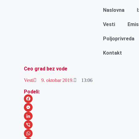
Naslovna
Vesti
Emis
Poljoprivreda
Kontakt
Ceo grad bez vode
Vesti
9. oktobar 2019.
13:06
Podeli:
F
a
M
c
e
L
e
s
i
V