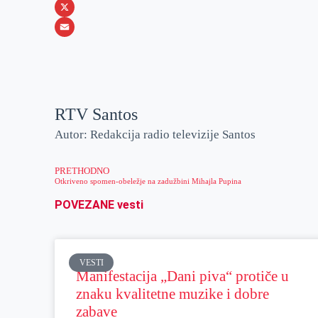
b
s
n
i
W
o
e
k
b
h
X
o
n
e
e
a
E
k
g
d
r
t
m
e
I
s
a
r
n
A
i
RTV Santos
p
l
Autor: Redakcija radio televizije Santos
p
PRETHODNO
Otkriveno spomen-obeležje na zadužbini Mihajla Pupina
POVEZANE vesti
VESTI
Manifestacija „Dani piva“ protiče u
znaku kvalitetne muzike i dobre
zabave