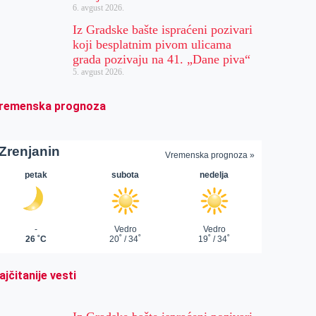
6. avgust 2026.
Iz Gradske bašte ispraćeni pozivari
koji besplatnim pivom ulicama
grada pozivaju na 41. „Dane piva“
5. avgust 2026.
remenska prognoza
ajčitanije vesti