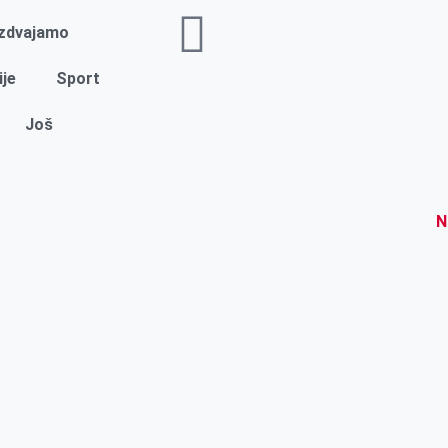
Izdvajamo
ije
Sport
Još
N